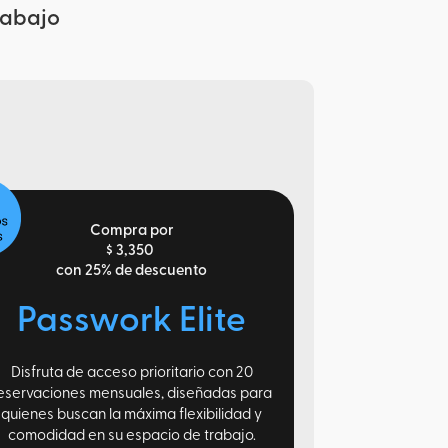
rabajo
Compra por
$ 3,350
con 25% de descuento
Passwork Elite
Disfruta de acceso prioritario con 20
eservaciones mensuales, diseñadas para
quienes buscan la máxima flexibilidad y
comodidad en su espacio de trabajo.