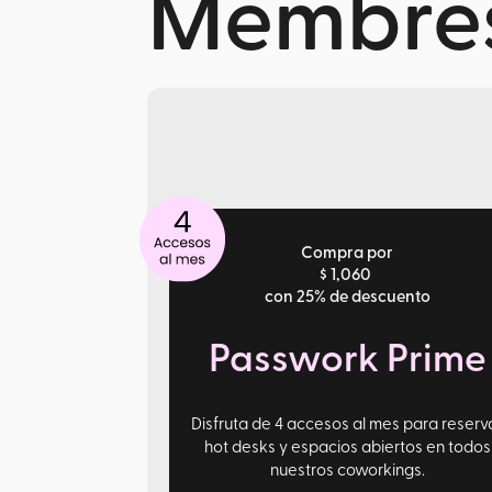
Membres
Compra por
$ 1,060
con 25% de descuento
Passwork Prime
Disfruta de 4 accesos al mes para reserv
hot desks y espacios abiertos en todos
nuestros coworkings.