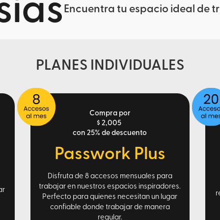
ías
Encuentra tu espacio ideal de t
PLANES INDIVIDUALES
Compra por
$ 2,005
con 25% de descuento
Passwork Plus
Disfruta de 8 accesos mensuales para
trabajar en nuestros espacios inspiradores.
ar
r
Perfecto para quienes necesitan un lugar
confiable donde trabajar de manera
regular.