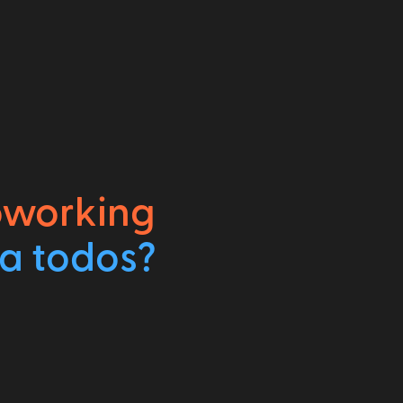
oworking
 a todos?