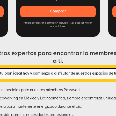
Comprar
n
Precio por persona al mes IVA incluido. Los accesos no son
acumulables.
tros expertos para encontrar la membres
a ti.
u plan ideal hoy y comienza a disfrutar de nuestros espacios de t
s especiales para nuestros miembros Passwork.
coworking en México y Latinoamérica, siempre encontrarás un luga
tesía para mantenerte energizado durante el día.
presión para tus necesidades profesionales.