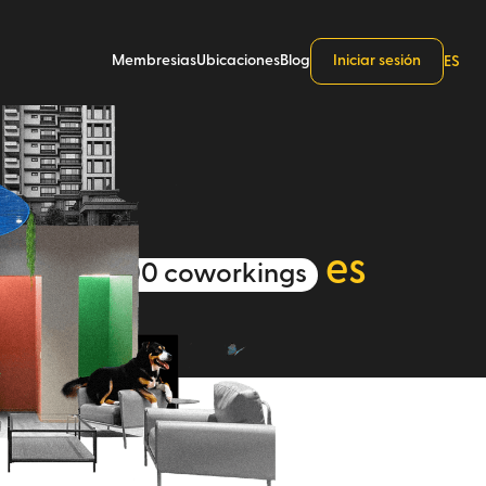
Membresias
Ubicaciones
Blog
Iniciar sesión
ES
W
es
+ otros 400 coworkings
sswork