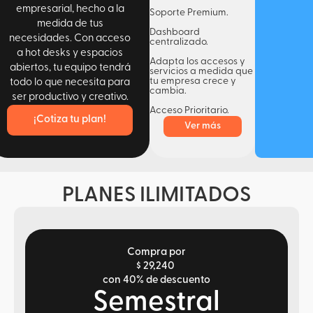
empresarial, hecho a la
Soporte Premium.
medida de tus
Dashboard
necesidades. Con acceso
centralizado.
a hot desks y espacios
Adapta los accesos y
abiertos, tu equipo tendrá
servicios a medida que
tu empresa crece y
todo lo que necesita para
cambia.
ser productivo y creativo.
Acceso Prioritario.
¡Cotiza tu plan!
Ver más
PLANES ILIMITADOS
Compra por
$ 29,240
con 40% de descuento
Semestral