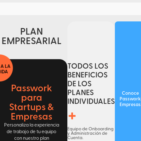
PLAN
EMPRESARIAL
TODOS LOS
BENEFICIOS
DE LOS
Passwork
PLANES
Conoce
para
Passwork
INDIVIDUALES
Empresas
Startups &
+
Empresas
Personaliza la experiencia
Equipo de Onboarding
de trabajo de tu equipo
y Administración de
Cuenta.
con nuestro plan