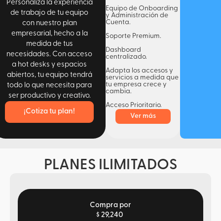
Personaliza la experiencia
Equipo de Onboarding
de trabajo de tu equipo
y Administración de
Cuenta.
con nuestro plan
empresarial, hecho a la
Soporte Premium.
medida de tus
Dashboard
necesidades. Con acceso
centralizado.
a hot desks y espacios
Adapta los accesos y
abiertos, tu equipo tendrá
servicios a medida que
tu empresa crece y
todo lo que necesita para
cambia.
ser productivo y creativo.
Acceso Prioritario.
¡Cotiza tu plan!
Ver más
PLANES ILIMITADOS
Compra por
$ 29,240