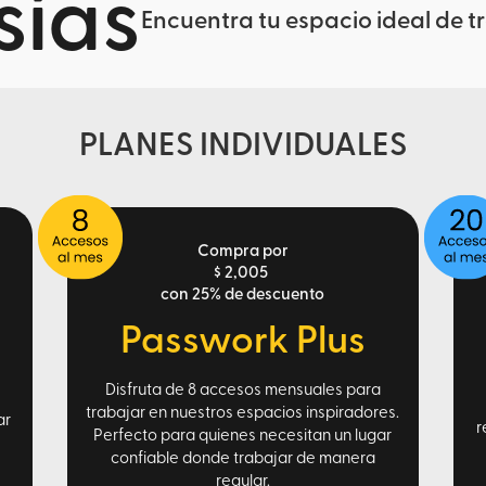
ías
Encuentra tu espacio ideal de t
PLANES INDIVIDUALES
Compra por
$ 2,005
con 25% de descuento
Passwork Plus
Disfruta de 8 accesos mensuales para
trabajar en nuestros espacios inspiradores.
ar
r
Perfecto para quienes necesitan un lugar
confiable donde trabajar de manera
regular.