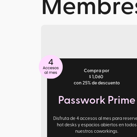
Membres
Compra por
$ 1,060
con 25% de descuento
Passwork Prime
Disfruta de 4 accesos al mes para reserv
hot desks y espacios abiertos en todos
nuestros coworkings.