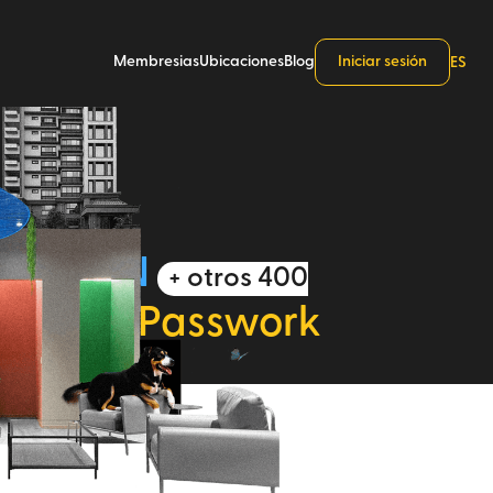
Membresias
Ubicaciones
Blog
Iniciar sesión
ES
AS MUGAN
+ otros 400
arte de Passwork