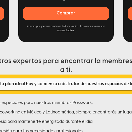
Comprar
n
Precio por persona al mes IVA incluido. Los accesos no son
acumulables.
tros expertos para encontrar la membres
a ti.
u plan ideal hoy y comienza a disfrutar de nuestros espacios de t
s especiales para nuestros miembros Passwork.
coworking en México y Latinoamérica, siempre encontrarás un luga
tesía para mantenerte energizado durante el día.
presión para tus necesidades profesionales.