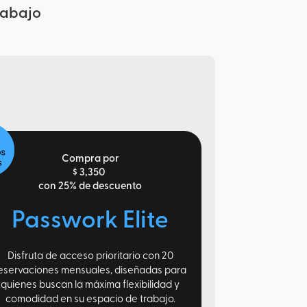
rabajo
Compra por
$ 3,350
con 25% de descuento
Passwork Elite
Disfruta de acceso prioritario con 20
eservaciones mensuales, diseñadas para
quienes buscan la máxima flexibilidad y
comodidad en su espacio de trabajo.