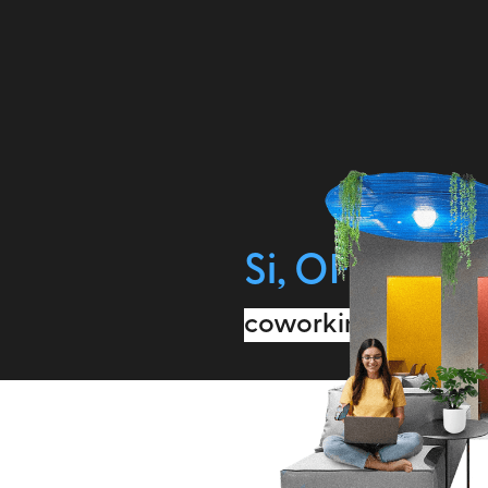
Si, OFICIN
es p
coworkings