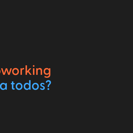
oworking
 a todos?