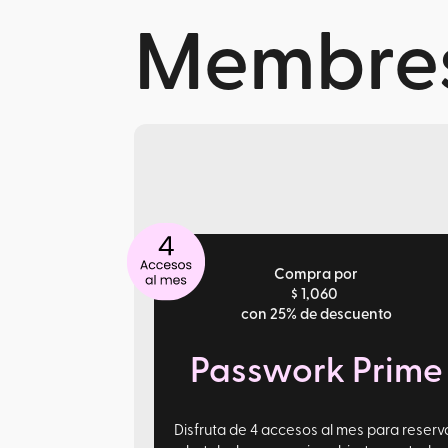
Membres
Compra por
$ 1,060
con 25% de descuento
Passwork Prime
Disfruta de 4 accesos al mes para reserv