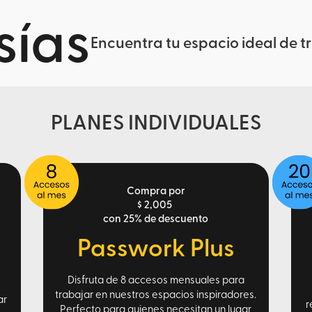
ías
Encuentra tu espacio ideal de t
PLANES INDIVIDUALES
Compra por
$ 2,005
con 25% de descuento
Passwork Plus
Disfruta de 8 accesos mensuales para
trabajar en nuestros espacios inspiradores.
ar
r
Perfecto para quienes necesitan un lugar