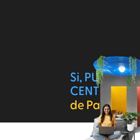
Si, PUNTO C
CENTER
+ otr
de Passwork