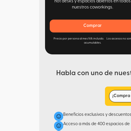
hot desks y espacios abiertos en todos
nuestros coworkings.
Comprar
Precio por persona al mes IVA incluido. Los accesos no so
acumulables.
Habla con uno de nues
¡Compra t
Beneficios exclusivos y descuento
Acceso a más de 400 espacios de 