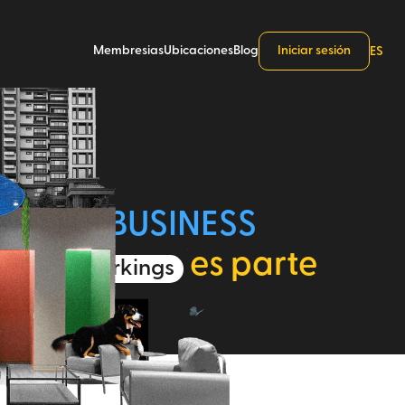
Membresias
Ubicaciones
Blog
Iniciar sesión
ES
ENTRAL BUSINESS
es parte
os 400 coworkings