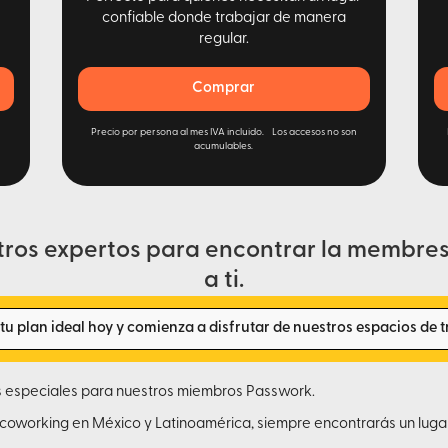
confiable donde trabajar de manera
regular.
Comprar
n
Precio por persona al mes IVA incluido. Los accesos no son
acumulables.
tros expertos para encontrar la membres
a ti.
u plan ideal hoy y comienza a disfrutar de nuestros espacios de t
s especiales para nuestros miembros Passwork.
coworking en México y Latinoamérica, siempre encontrarás un luga