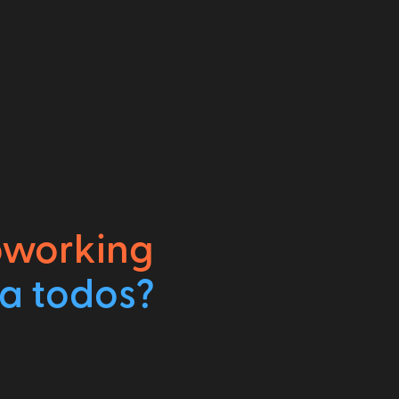
oworking
 a todos?