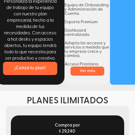
Personaliza la experiencia
Equipo de Onboarding
de trabajo de tu equipo
y Administración de
Cuenta.
con nuestro plan
empresarial, hecho a la
Soporte Premium.
medida de tus
Dashboard
necesidades. Con acceso
centralizado.
a hot desks y espacios
Adapta los accesos y
abiertos, tu equipo tendrá
servicios a medida que
tu empresa crece y
todo lo que necesita para
cambia.
ser productivo y creativo.
Acceso Prioritario.
¡Cotiza tu plan!
Ver más
PLANES ILIMITADOS
Compra por
$ 29,240