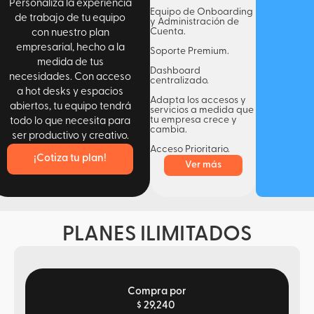
Personaliza la experiencia
Equipo de Onboarding
de trabajo de tu equipo
y Administración de
Cuenta.
con nuestro plan
empresarial, hecho a la
Soporte Premium.
medida de tus
Dashboard
necesidades. Con acceso
centralizado.
a hot desks y espacios
Adapta los accesos y
abiertos, tu equipo tendrá
servicios a medida que
tu empresa crece y
todo lo que necesita para
cambia.
ser productivo y creativo.
Acceso Prioritario.
¡Cotiza tu plan!
Ver más
PLANES ILIMITADOS
Compra por
$ 29,240